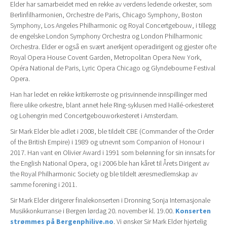
Elder har samarbeidet med en rekke av verdens ledende orkester, som
Berlinfilharmonien, Orchestre de Paris, Chicago Symphony, Boston
Symphony, Los Angeles Philharmonic og Royal Concertgebouw, i tillegg
de engelske London Symphony Orchestra og London Philharmonic
Orchestra. Elder er også en svært anerkjent operadirigent og gjester ofte
Royal Opera House Covent Garden, Metropolitan Opera New York,
Opéra National de Paris, Lyric Opera Chicago og Glyndebourne Festival
Opera.
Han har ledet en rekke kritikerroste og prisvinnende innspillinger med
flere ulike orkestre, blant annet hele Ring-syklusen med Hallé-orkesteret
og Lohengrin med Concertgebouworkesteret i Amsterdam.
Sir Mark Elder ble adlet i 2008, ble tildelt CBE (Commander of the Order
of the British Empire) i 1989 og utnevnt som Companion of Honour i
2017. Han vant en Olivier Award i 1991 som belønning for sin innsats for
the English National Opera, og i 2006 ble han kåret til Årets Dirigent av
the Royal Philharmonic Society og ble tildelt æresmedlemskap av
samme forening i 2011.
Sir Mark Elder dirigerer finalekonserten i Dronning Sonja Internasjonale
Musikkonkurranse i Bergen lørdag 20. november kl. 19.00.
Konserten
strømmes på Bergenphilive.no
. Vi ønsker Sir Mark Elder hjertelig