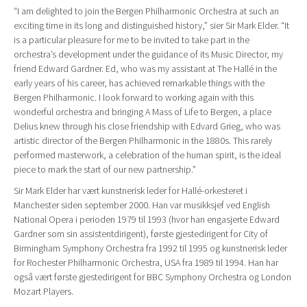
“I am delighted to join the Bergen Philharmonic Orchestra at such an
exciting time in its long and distinguished history,” sier Sir Mark Elder. “It
is a particular pleasure for me to be invited to take part in the
orchestra’s development under the guidance of its Music Director, my
friend Edward Gardner. Ed, who was my assistant at The Hallé in the
early years of his career, has achieved remarkable things with the
Bergen Philharmonic. I look forward to working again with this
wonderful orchestra and bringing A Mass of Life to Bergen, a place
Delius knew through his close friendship with Edvard Grieg, who was
artistic director of the Bergen Philharmonic in the 1880s. This rarely
performed masterwork, a celebration of the human spirit, is the ideal
piece to mark the start of our new partnership.”
Sir Mark Elder har vært kunstnerisk leder for Hallé-orkesteret i
Manchester siden september 2000. Han var musikksjef ved English
National Opera i perioden 1979 til 1993 (hvor han engasjerte Edward
Gardner som sin assistentdirigent), første gjestedirigent for City of
Birmingham Symphony Orchestra fra 1992 til 1995 og kunstnerisk leder
for Rochester Philharmonic Orchestra, USA fra 1989 til 1994. Han har
også vært første gjestedirigent for BBC Symphony Orchestra og London
Mozart Players.