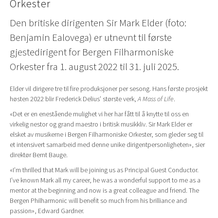
Orkester
Den britiske dirigenten Sir Mark Elder (foto:
Benjamin Ealovega) er utnevnt til første
gjestedirigent for Bergen Filharmoniske
Orkester fra 1. august 2022 til 31. juli 2025.
Elder vil dirigere tre til fire produksjoner per sesong. Hans første prosjekt
høsten 2022 blir Frederick Delius’ største verk,
A Mass of Life
.
«Det er en enestående mulighet vi her har fått til å knytte til oss en
virkelig nestor og grand maestro i britisk musikkliv. Sir Mark Elder er
elsket av musikerne i Bergen Filharmoniske Orkester, som gleder seg til
et intensivert samarbeid med denne unike dirigentpersonligheten», sier
direktør Bernt Bauge.
«I’m thrilled that Mark will be joining us as Principal Guest Conductor.
I’ve known Mark all my career, he was a wonderful support to me as a
mentor at the beginning and now is a great colleague and friend. The
Bergen Philharmonic will benefit so much from his brilliance and
passion», Edward Gardner.