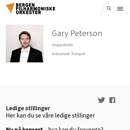
Gary
Peterson
Gruppeleder
Instrument:
Trompet
Ledige stillinger
Her kan du se våre ledige stillinger
Ny på konsert
– hva kan du forvente?