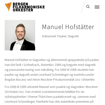
Manuel
Hofstätter
Instrument:
Pauker,
Slagverk
Manuel Hofstätter er slagverker og alternerende gruppeleder på pauker.
Han ble født i Schlierbach, Østerrike i 1986 og begynte med slagverk-
og pianoundervisning som seksåring. Fra 2004 til 2009 studerte han
pauker og slagverk under Leonhard Schmidinger og marimba under
Bogdan Bacanu ved Anton Bruckner Privatuniversität Linz i Østerrike.
Fra 2006 til 2009 arbeidet Manuel som paukist og slagverker i Bruckner
Orchester Linz. Han mottok overstrømmende kritikker for sin
solistopptreden i Werner Thärichens paukekonsert og, sammen med
Leonhard Schmidinger, fremførte han den østerrikske premieren på