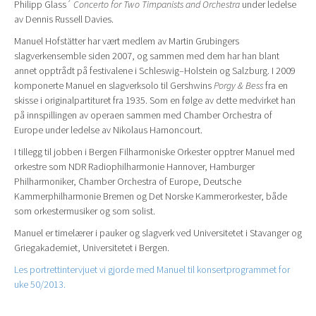
Philipp Glass´
Concerto for Two Timpanists and Orchestra
under ledelse
av Dennis Russell Davies.
Manuel Hofstätter har vært medlem av Martin Grubingers
slagverkensemble siden 2007, og sammen med dem har han blant
annet opptrådt på festivalene i Schleswig–Holstein og Salzburg. I 2009
komponerte Manuel en slagverksolo til Gershwins
Porgy & Bess
fra en
skisse i originalpartituret fra 1935. Som en følge av dette medvirket han
på innspillingen av operaen sammen med Chamber Orchestra of
Europe under ledelse av Nikolaus Harnoncourt.
I tillegg til jobben i Bergen Filharmoniske Orkester opptrer Manuel med
orkestre som NDR Radiophilharmonie Hannover, Hamburger
Philharmoniker, Chamber Orchestra of Europe, Deutsche
Kammerphilharmonie Bremen og Det Norske Kammerorkester, både
som orkestermusiker og som solist.
Manuel er timelærer i pauker og slagverk ved Universitetet i Stavanger og
Griegakademiet, Universitetet i Bergen.
Les portrettintervjuet vi gjorde med Manuel til konsertprogrammet for
uke 50/2013.