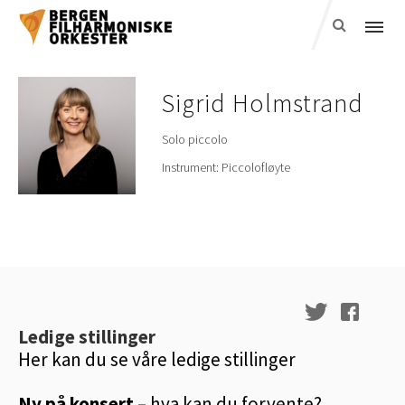
Sigrid
Holmstrand
Solo piccolo
Instrument:
Piccolofløyte
Ledige stillinger
Her kan du se våre ledige stillinger
Ny på konsert
– hva kan du forvente?